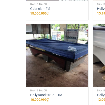
BÀN BIDA CŨ
BÀN B
Gabriels – F S
Holl
18,000,000
₫
15,9
+
+
BÀN BIDA CŨ
BÀN B
Hollywood 2017 – TM
Holly
10,999,999
₫
12,9