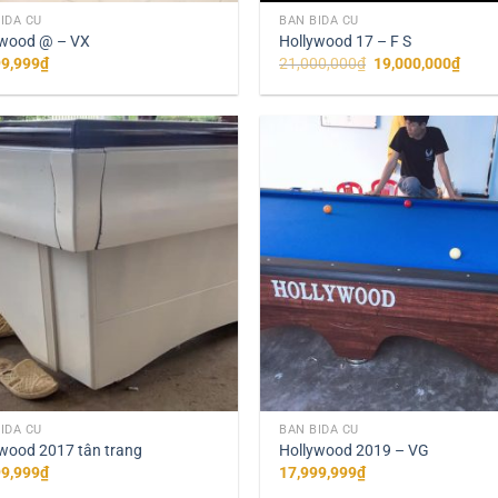
IDA CŨ
BÀN BIDA CŨ
ywood @ – VX
Hollywood 17 – F S
Giá
Giá
99,999
₫
21,000,000
₫
19,000,000
₫
gốc
hiện
là:
tại
21,000,000₫.
là:
19,00
+
IDA CŨ
BÀN BIDA CŨ
wood 2017 tân trang
Hollywood 2019 – VG
99,999
₫
17,999,999
₫