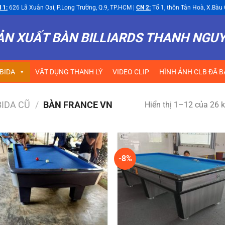
 1:
626 Lã Xuân Oai, P.Long Trường, Q.9, TP.HCM |
CN 2:
Tổ 1, thôn Tân Hoà, X.Bàu 
ẢN XUẤT BÀN BILLIARDS THANH NGU
BIDA
VẬT DỤNG THANH LÝ
VIDEO CLIP
HÌNH ẢNH CLB ĐÃ B
BIDA CŨ
/
BÀN FRANCE VN
Hiển thị 1–12 của 26 k
-8%