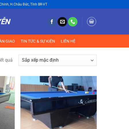
Chinh, H.Châu Đức, Tỉnh BR-VT
YỄN
ÀN GIAO
TIN TỨC & SỰ KIỆN
LIÊN HỆ
ết quả