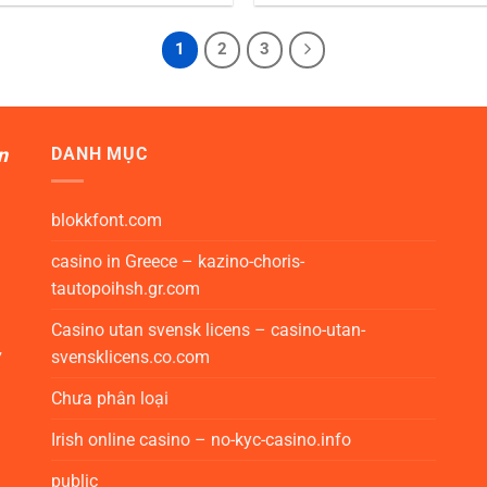
1
2
3
n
DANH MỤC
blokkfont.com
casino in Greece – kazino-choris-
tautopoihsh.gr.com
Casino utan svensk licens – casino-utan-
,
svensklicens.co.com
Chưa phân loại
Irish online casino – no-kyc-casino.info
public