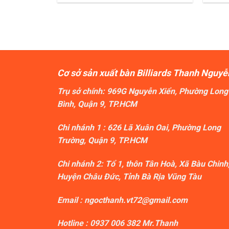
Cơ sở sản xuất bàn Billiards Thanh Nguyễ
Trụ sở chính: 969G Nguyễn Xiển, Phường Long
Bình, Quận 9, TP.HCM
Chi nhánh 1 : 626 Lã Xuân Oai, Phường Long
Trường, Quận 9, TP.HCM
Chi nhánh 2: Tổ 1, thôn Tân Hoà, Xã Bàu Chinh
Huyện Châu Đức, Tỉnh Bà Rịa Vũng Tàu
Email : ngocthanh.vt72@gmail.com
Hotline :
0937 006 382
Mr.Thanh