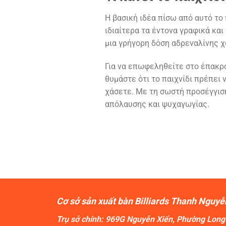
Η βασική ιδέα πίσω από αυτό το 
ιδιαίτερα τα έντονα γραφικά και
μια γρήγορη δόση αδρεναλίνης χ
Για να επωφεληθείτε στο έπακρο
θυμάστε ότι το παιχνίδι πρέπει
χάσετε. Με τη σωστή προσέγγιση
απόλαυσης και ψυχαγωγίας.
Cơ sở sản xuất bàn Billiards Thanh Nguyễ
Trụ sở chính: 969G Nguyễn Xiển, Phường Long