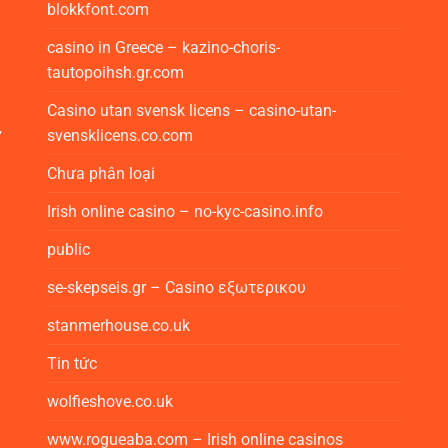
blokkfont.com
casino in Greece – kazino-choris-
tautopoihsh.gr.com
Casino utan svensk licens – casino-utan-
,
svensklicens.co.com
Chưa phân loại
Irish online casino – no-kyc-casino.info
public
se-skepseis.gr – Casino εξωτερικου
stanmerhouse.co.uk
Tin tức
wolfieshove.co.uk
www.rogueaba.com – Irish online casinos