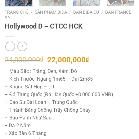
TRANG CHỦ
/
SẢN PHẨM BIDA
/
BÀN BIDA CŨ
/
BÀN FRANCE
VN
Hollywood D – CTCC HCK
Giá
Giá
24,000,000
₫
22,000,000
₫
gốc
hiện
– Màu Sắc : Trắng, Đen, Xám, Đỏ
là:
tại
– Kích Thước: Ngang 1m65 – Dài 2m85
24,000,000₫.
là:
– Khung Sắt Hộp – U I
22,000,000₫.
– Đá Trung Quốc (Đá Hàn Quốc +8.000.000 VNĐ)
– Cao Su Đài Loan – Trung Quốc
– Thành Băng Chống Trầy Chống Cháy
– Bảo Hành Như Sau :
+ Đá 2 Năm
+ Xác Bàn 6 Tháng