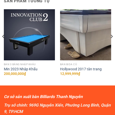
SẢN PHẨM TƯƠNG TỰ
BÀN 3 BĂNG NHẬP KHẨU
BÀN BIDA CŨ
Min 2023 Nhập Khẩu
Hollywood 2017 tân trang
200,000,000
₫
12,999,999
₫
Cơ sở sản xuất bàn Billiards Thanh Nguyễn
Trụ sở chính: 969G Nguyễn Xiển, Phường Long Bình, Quận
9, TP.HCM