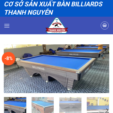
CƠ SỞ SẢN XUẤT BÀN BILLIARDS
Bỏ
qua
THANH NGUYỄN
nội
dung
-8%