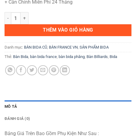
+ Cân Chỉnh Miễn Phí 24 Tháng
Hollywood D - CTCC HCK số lượng
THÊM VÀO GIỎ HÀNG
Danh mục:
BÀN BIDA CŨ
,
BÀN FRANCE VN
,
SẢN PHẨM BIDA
Thẻ:
Bàn Bida
,
bàn bida france
,
bàn bida phăng
,
Bàn Billiards
,
Bida
MÔ TẢ
ĐÁNH GIÁ (0)
Bảng Giá Trên Bao Gồm Phụ Kiện Như Sau :